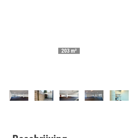
3 GLV
203 m²