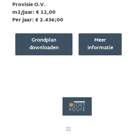
Provisie O.V.
m2/jaar: € 12,00
Per jaar: € 2.436;00
Grondplan
Meer
downloaden
informatie